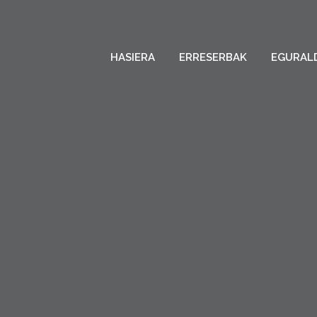
HASIERA
ERRESERBAK
EGURAL