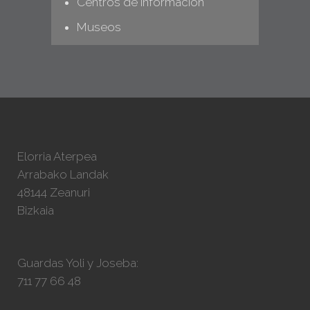
Centros de información
Museos
Elorria Aterpea
Arrabako Landak
48144 Zeanuri
Bizkaia
Guardas Yoli y Joseba:
711 77 66 48