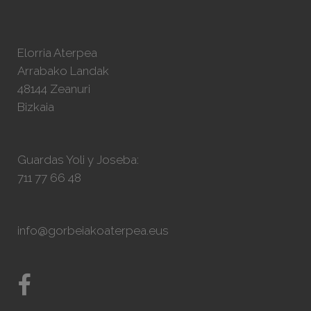
Elorria Aterpea
Arrabako Landak
48144 Zeanuri
Bizkaia
Guardas Yoli y Joseba:
711 77 66 48
info@gorbeiakoaterpea.eus