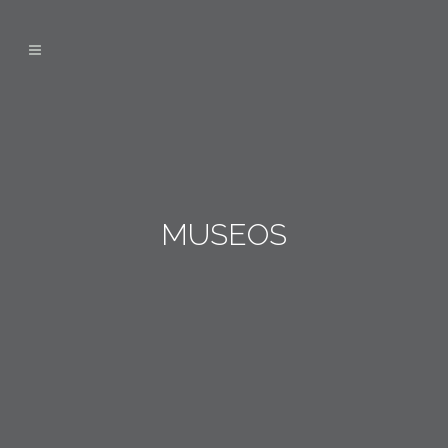
MUSEOS
EKOMUSEOA ARTEAN
MUSEO DE LA MIEL (MURGIA)