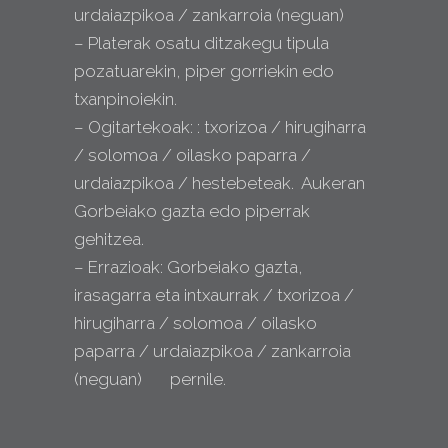
urdaiazpikoa / zankarroia (neguan)
– Platerak osatu ditzakegu tipula
pozatuarekin, piper gorriekin edo
txanpinoiekin.
– Ogitartekoak: : txorizoa / hirugiharra
/ solomoa / oilasko paparra /
urdaiazpikoa / hestebeteak. Aukeran
Gorbeiako gazta edo piperrak
gehitzea.
– Errazioak: Gorbeiako gazta,
irasagarra eta intxaurrak / txorizoa /
hirugiharra / solomoa / oilasko
paparra / urdaiazpikoa / zankarroia
(neguan) pernile.