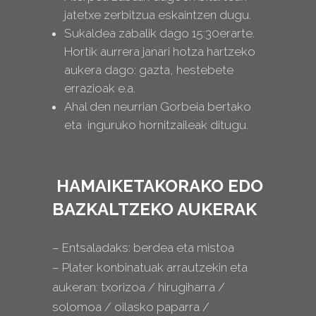
jatetxe zerbitzua eskaintzen dugu.
Sukaldea zabalik dago 15:30erarte.
Hortik aurrera janari hotza hartzeko
aukera dago: gazta, hestebete
errazioak e.a.
Ahal den neurrian Gorbeia bertako
eta inguruko hornitzaileak ditugu.
HAMAIKETAKORAKO EDO
BAZKALTZEKO AUKERAK
– Entsaladaks: berdea eta mistoa
– Plater konbinatuak arrautzekin eta
aukeran: txorizoa / hirugiharra /
solomoa / oilasko paparra /