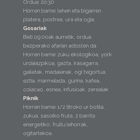
Ordua: 20:30
Horren barne: lehen eta bigarren
platera, postrea, ura eta ogia.
Gosariak
Beti 09:00ak aurretik, ordua
bezperako afarian adosten da
Horren barne: zuku ekologikoa, york
urdaiazpikoa, gazta, irasagarra,
gailetak, madalenak, ogi txigortua,
eztia, marmelada, gurina, kafea,
colacao, esnea, infusioak, zerealak
Piknik
Horren barne: 1/2 litroko ur botila,
zukua, sasoiko fruta, 2 barrita
energetiko, fruitu lehorrak,
ogitartekoa.