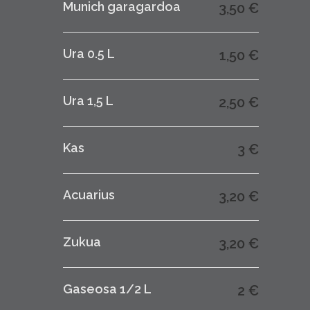
Munich garagardoa
3,50 €
Ura 0.5 L
1,50 €
Ura 1,5 L
2,50 €
Kas
3 €
Acuarius
3,20 €
Zukua
3,20 €
Gaseosa 1/2 L
2 €