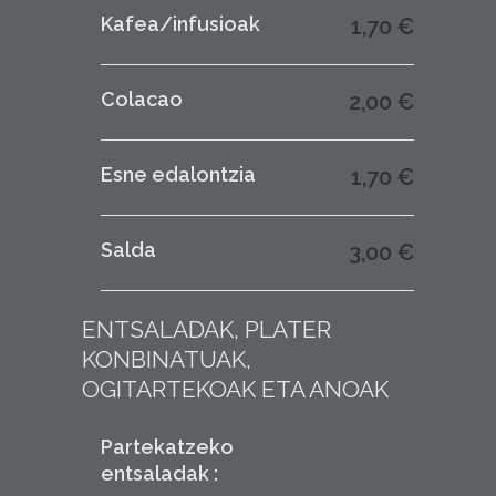
Kafea/infusioak
1,70 €
Colacao
2,00 €
Esne edalontzia
1,70 €
Salda
3,00 €
ENTSALADAK, PLATER
KONBINATUAK,
OGITARTEKOAK ETA ANOAK
Partekatzeko
entsaladak :