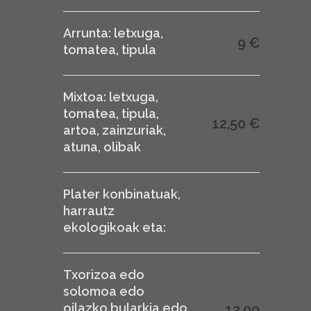
Arrunta: letxuga,
9 €
tomatea, tipula
Mixtoa: letxuga,
tomatea, tipula,
12,50 €
artoa, zainzuriak,
atuna, olibak
Plater konbinatuak,
harrautz
ekologikoak eta:
Txorizoa edo
solomoa edo
oilazko bularkia edo
12,00