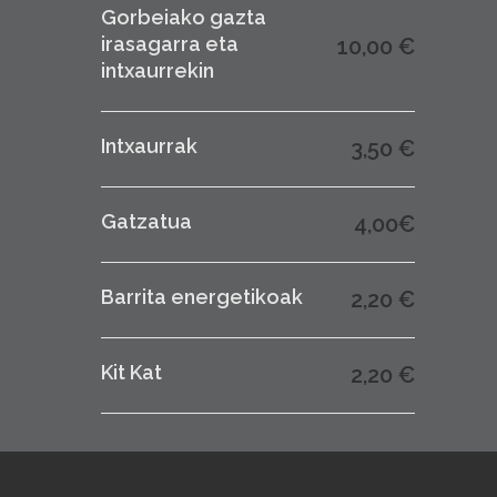
Gorbeiako gazta
irasagarra eta
10,00 €
intxaurrekin
Intxaurrak
3,50 €
Gatzatua
4,00€
Barrita energetikoak
2,20 €
Kit Kat
2,20 €