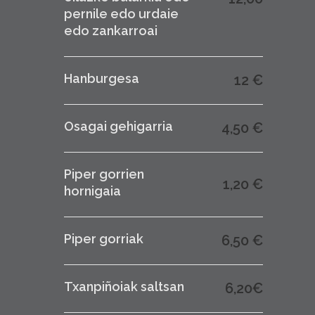
pernile edo urdaie
edo zankarroai
Hanburgesa
12 €
Osagai gehigarria
4,50 €
Piper gorrien
1,20 €
hornigaia
Piper gorriak
6,50 €
Txanpiñoiak saltsan
6,20€