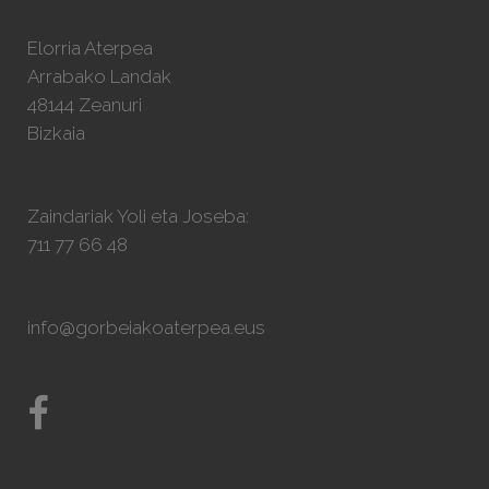
Elorria Aterpea
Arrabako Landak
48144 Zeanuri
Bizkaia
Zaindariak Yoli eta Joseba:
711 77 66 48
info@gorbeiakoaterpea.eus