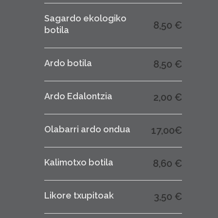
Sagardo ekologiko
8,50 €
botila
Ardo botila
8,50 €
Ardo Edalontzia
2,00 €
Olabarri ardo ondua
17,00€
Kalimotxo botila
8,60 €
Likore txupitoak
3,50 €