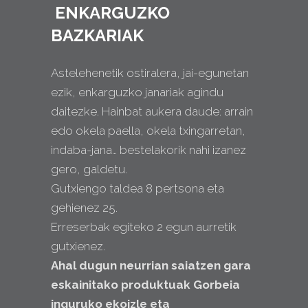
ENKARGUZKO
BAZKARIAK
Astelehenetik ostiralera, jai-egunetan
ezik, enkarguzko janariak agindu
daitezke. Hainbat aukera daude: arrain
edo okela paella, okela txingarretan,
indaba-jana… bestelakorik nahi izanez
gero, galdetu.
Gutxiengo taldea 8 pertsona eta
gehienez 25.
Erreserbak egiteko 2 egun aurretik
gutxienez.
Ahal dugun neurrian saiatzen gara
eskainitako produktuak Gorbeia
inguruko ekoizle eta