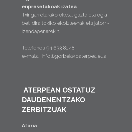
enpresetakoak izatea.
Txingarretarako okela, gazta eta ogia
beti dira tokiko ekoizleenak eta jatorri-
izendapenarekin.
Telefonoa 94 633 81 48
e-maila: info@gorbeiakoaterpea.eus
ATERPEAN OSTATUZ
DAUDENENTZAKO
ZERBITZUAK
Afaria