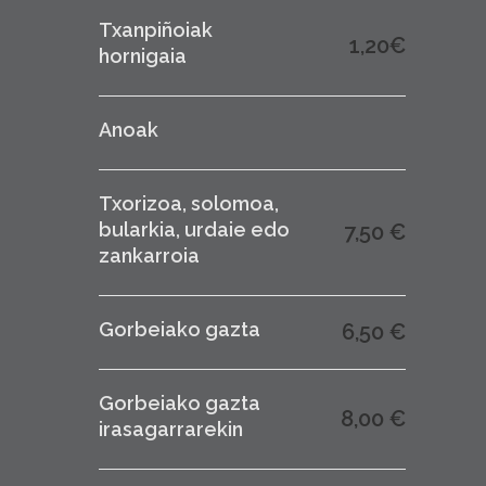
Txanpiñoiak
1,20€
hornigaia
Anoak
Txorizoa, solomoa,
bularkia, urdaie edo
7,50 €
zankarroia
Gorbeiako gazta
6,50 €
Gorbeiako gazta
8,00 €
irasagarrarekin