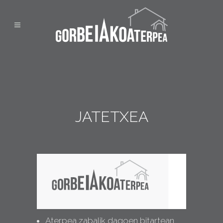
JATETXEA
Aterpea zabalik dagoen bitartean