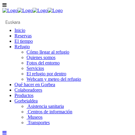
Español
Euskara
Inicio
Reservas
El tiempo
Refugio
Cómo llegar al refugio
Quienes somos
Fotos del entorno
Servicios
El refugio por dentro
Webcam y meteo del refugio
Qué hacer en Gorbea
Colaboradores
Productos
Gorbeialdea
Asistencia sanitaria
Centros de información
Museos
Transportes