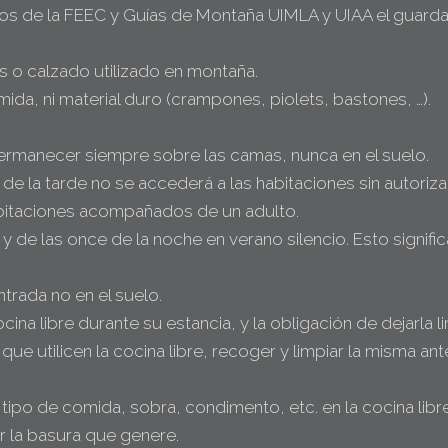
s de la FEEC y Guías de Montaña UIMLA y UIAA el guarda s
s o calzado utilizado en montaña.
ida, ni material duro (crampones, piolets, bastones, …).
rmanecer siempre sobre las camas, nunca en el suelo.
 de la tarde no se accederá a las habitaciones sin autoriz
bitaciones acompañados de un adulto.
no y de las once de la noche en verano silencio. Esto sign
ntrada no en el suelo.
cina libre durante su estancia, y la obligación de dejarla li
ue utilicen la cocina libre, recoger y limpiar la misma ant
tipo de comida, sobra, condimento, etc. en la cocina libre
 la basura que genere.