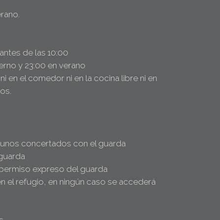
erano.
 antes de las 10:00
ierno y 23:00 en verano
i en el comedor ni en la cocina libre ni en
ios.
ayunos concertados con el guarda
 guarda
in permiso expreso del guarda
en el refugio, en ningún caso se accederá