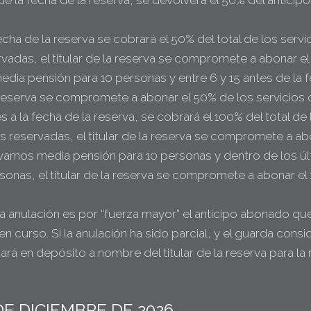
s de la fecha de la reserva, se devolverá el 50% del antic
fecha de la reserva se cobrará el 50% del total de los serv
rvadas, el titular de la reserva se compromete a abonar e
media pensión para 10 personas y entre 6 y 15 antes de l
a reserva se compromete a abonar el 50% de los servicios 
es a la fecha de la reserva, se cobrará el 100% del total de
as reservadas, el titular de la reserva se compromete a a
ervamos media pensión para 10 personas y dentro de los úl
nas, el titular de la reserva se compromete a abonar el 
 anulación es por “fuerza mayor” el anticipo abonado que
en curso. Si la anulación ha sido parcial, y el guarda cons
á en depósito a nombre del titular de la reserva para la 
DE DICIEMBRE DE 2026