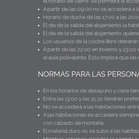
el horario de cierre se permitirá el acce
A partir de las 09:00 no se accederá a la
Horario de ducha de las 17:00 a las 20:
El día de la salida del alojamiento la ha
El día de la salida del alojamiento quien
Los usuarios de la cocina libre deberán 
A partir de las 22:00 en invierno y 23:0
el aula polivalente. Esto implica que la
NORMAS PARA LAS PERSONA
En los horarios de desayuno y cena te
Entre las 13:00 y las 15:30 tendrán pre
No se accederá a las habitaciones entre
A las habitaciones se accederá siempre 
con calzado de montaña.
El material duro no se sube a las habit