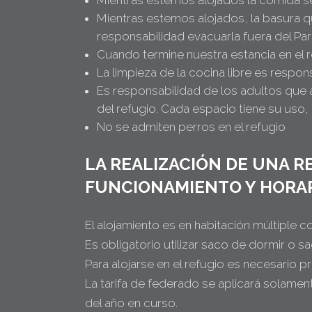
Mientras estemos alojados la comida se 
Mientras estemos alojados, la basura qu
responsabilidad evacuarla fuera del Par
Cuando termine nuestra estancia en el r
La limpieza de la cocina libre es respon
Es responsabilidad de los adultos que 
del refugio. Cada espacio tiene su uso
No se admiten perros en el refugio
LA REALIZACIÓN DE UNA R
FUNCIONAMIENTO Y HORAR
El alojamiento es en habitación múltiple c
Es obligatorio utilizar saco de dormir o sa
Para alojarse en el refugio es necesario pr
La tarifa de federado se aplicará solame
del año en curso.