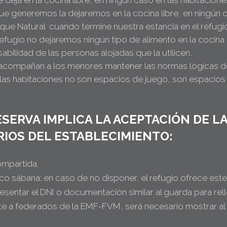
deja en la cocina libre, en ningún caso en las habitacione
e generemos la dejaremos en la cocina libre, en ningún c
que Natural cuando termine nuestra estancia en el refugi
efugio no dejaremos ningún tipo de alimento en la cocina l
sabilidad de las personas alojadas que la utilicen.
acompañan a los menores mantener las normas lógicas de 
, las habitaciones no son espacios de juego, son espaci
ESERVA IMPLICA LA ACEPTACIÓN DE 
IOS DEL ESTABLECIMIENTO:
ompartida.
co sábana; en caso de no disponer, el refugio ofrece este s
esentar el DNI o documentación similar al guarda para relle
nte a federados de la EMF-FVM, será necesario mostrar al