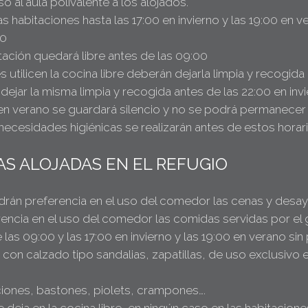
so al aula polivalente a los alojados.
s habitaciones hasta las 17:00 en invierno y las 19:00 en v
00
bitación quedará libre antes de las 09:00
es utilicen la cocina libre deberán dejarla limpia y recogida
dejar la misma limpia y recogida antes de las 22:00 en inv
0 en verano se guardará silencio y no se podrá permanecer n
s necesidades higiénicas se realizarán antes de estos horar
S ALOJADAS EN EL REFUGIO
ndrán preferencia en el uso del comedor las cenas y des
ferencia en el uso del comedor las comidas servidas por el
 las 09:00 y las 17:00 en invierno y las 19:00 en verano s
con calzado tipo sandalias, zapatillas, de uso exclusivo 
aciones, bastones, piolets, crampones….