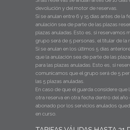
Si las reservas se anulan antes de 16 día
devolución y del motor de reservas.
Si se anulan entre 6 y 15 días antes de la 
anulación sea de parte de las plazas rese
plazas anuladas. Esto es, si reservamos 
grupo será de 5 personas, el titular de l
Si se anulan en los últimos 5 días anterior
que la anulación sea de parte de las plaz
para las plazas anuladas. Esto es, si res
comunicamos que el grupo será de 5 perso
las 5 plazas anuladas.
En caso de que el guarda considere que la
otra reserva en otra fecha dentro del año 
abonado por los servicios anulados quedar
en curso.
TARIFAS VÁLIDAS HASTA 31 