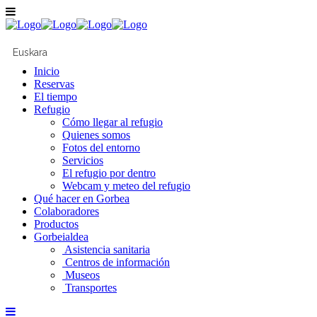
Español
Euskara
Inicio
Reservas
El tiempo
Refugio
Cómo llegar al refugio
Quienes somos
Fotos del entorno
Servicios
El refugio por dentro
Webcam y meteo del refugio
Qué hacer en Gorbea
Colaboradores
Productos
Gorbeialdea
Asistencia sanitaria
Centros de información
Museos
Transportes